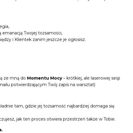
.
egia,
ną emanacją Twojej tożsamości,
ędzy i Klientek zanim jeszcze je ogłosisz.
aną ze mną do
Momentu Mocy
– krótkiej, ale laserowej sesji
ailu potwierdzającym Twój zapis na warsztat)
adnie tam, gdzie jej tożsamość najbardziej domaga się
zujesz, jak ten proces otwiera przestrzeń także w Tobie.
a.