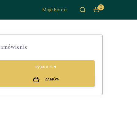
0
Moje konto
amówienie
159.00
PLN
ZAMÓW