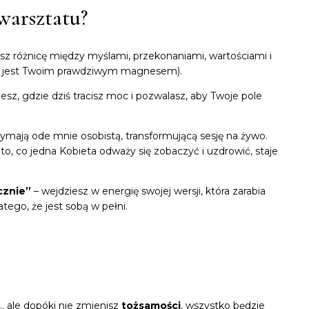
warsztatu?
sz różnicę między myślami, przekonaniami, wartościami i
ść jest Twoim prawdziwym magnesem).
esz, gdzie dziś tracisz moc i pozwalasz, aby Twoje pole
zymają ode mnie osobistą, transformującą sesję na żywo.
Bo to, co jedna Kobieta odważy się zobaczyć i uzdrowić, staje
cznie”
– wejdziesz w energię swojej wersji, która zarabia
atego, że jest sobą w pełni.
… ale dopóki nie zmienisz
tożsamości
, wszystko będzie