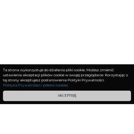
Ta strona wykorzystuje do działania pliki cookie. Możesz zmienić
ustawienia akceptacji plików cookie w swojej przeglądarce. Korzystając z
tej strony akceptujesz postanowienia Polityki Prywatności.
Polityka Prywatności i plików cookies
Polityka prywatności
AKCEPTUJĘ
Regulamin
__________________
W Kosmos Przeznaczenia Sp. z o.o.