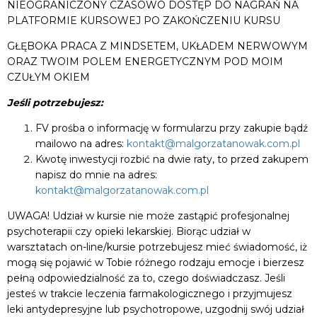
NIEOGRANICZONY CZASOWO DOSTĘP DO NAGRAŃ NA
PLATFORMIE KURSOWEJ PO ZAKOŃCZENIU KURSU
GŁĘBOKA PRACA Z MINDSETEM, UKŁADEM NERWOWYM
ORAZ TWOIM POLEM ENERGETYCZNYM POD MOIM
CZUŁYM OKIEM
Jeśli potrzebujesz:
FV prośba o informację w formularzu przy zakupie bądź
mailowo na adres:
kontakt@malgorzatanowak.com.pl
Kwotę inwestycji rozbić na dwie raty, to przed zakupem
napisz do mnie na adres:
kontakt@malgorzatanowak.com.pl
UWAGA! Udział w kursie nie może zastąpić profesjonalnej
psychoterapii czy opieki lekarskiej. Biorąc udział w
warsztatach on-line/kursie potrzebujesz mieć świadomość, iż
mogą się pojawić w Tobie różnego rodzaju emocje i bierzesz
pełną odpowiedzialność za to, czego doświadczasz. Jeśli
jesteś w trakcie leczenia farmakologicznego i przyjmujesz
leki antydepresyjne lub psychotropowe, uzgodnij swój udział