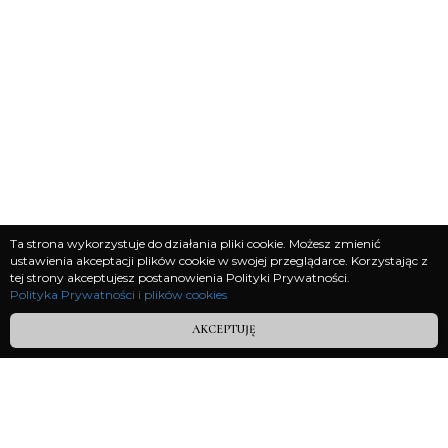
Ta strona wykorzystuje do działania pliki cookie. Możesz zmienić
ustawienia akceptacji plików cookie w swojej przeglądarce. Korzystając z
tej strony akceptujesz postanowienia Polityki Prywatności.
Polityka Prywatności i plików cookies
Polityka prywatności
AKCEPTUJĘ
Regulamin
__________________
W Kosmos Przeznaczenia Sp. z o.o.