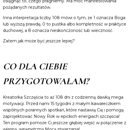
osiągnąć to, czego pragniemy. Ma moc manifestowania
pożądanych rezultatów.
Inna interpretacja liczby 108 mówi o tym, że 1 oznacza Boga
lub wyższą prawdę, 0 to pustka albo kompletność w praktyce
duchowej, a 8 oznacza nieskończoność lub wieczność.
Zatem jak może być jeszcze lepiej?
CO DLA CIEBIE
PRZYGOTOWAŁAM?
Kreatorka Szczęścia to aż 108 dni z codzienną dawką mega
motywacji. Przed nami 15 tygodni z małym kawałeczkiem
wspólnych porannych spotkań, które nastawią Cię i pomogą
zaprojektować Nowy Rok w epickich energiach szczęścia!
Ten program pomoże Ci jeszcze głębiej wejść w połączenie z
własną, wewnętrzną Mocą stwarzania!