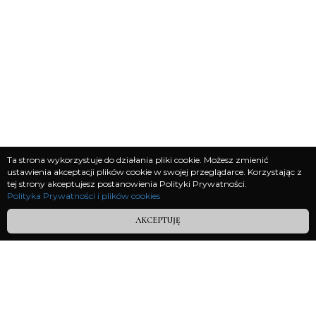
Ta strona wykorzystuje do działania pliki cookie. Możesz zmienić
ustawienia akceptacji plików cookie w swojej przeglądarce. Korzystając z
tej strony akceptujesz postanowienia Polityki Prywatności.
Polityka Prywatności i plików cookies
Polityka prywatności
AKCEPTUJĘ
Regulamin
__________________
W Kosmos Przeznaczenia Sp. z o.o.